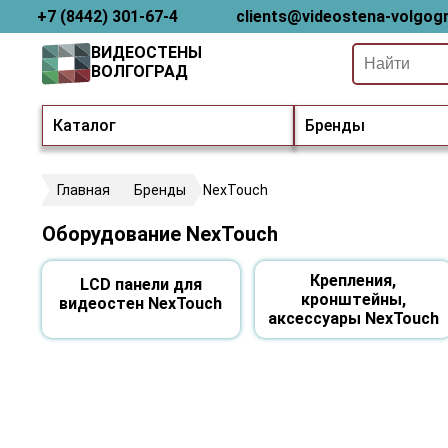
+7 (8442) 301-67-4
clients@videostena-volgogr
ВИДЕОСТЕНЫ
ВОЛГОГРАД
Каталог
Бренды
Главная
Бренды
NexTouch
Оборудование NexTouch
Крепления,
LCD панели для
кронштейны,
видеостен NexTouch
аксессуары NexTouch