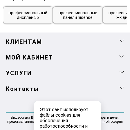
профессиональный
профессиональные
професси
дисплей 55
панели hisense
жк дис
КЛИЕНТАМ
МОЙ КАБИНЕТ
УСЛУГИ
Контакты
Этот сайт использует
файлы cookies для
Видеостена Волгоград 2025-2026 © Информация, товары и цены,
обеспечения
представленные на сайте, не являются договором публичной оферты
работоспособности и