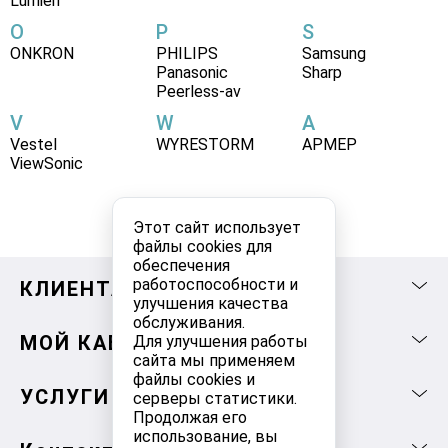
Lumien
O
P
S
ONKRON
PHILIPS
Samsung
Panasonic
Sharp
Peerless-av
V
W
А
Vestel
WYRESTORM
АРМЕР
ViewSonic
Этот сайт использует
файлы cookies для
обеспечения
работоспособности и
КЛИЕНТАМ
улучшения качества
обслуживания.
МОЙ КАБИНЕТ
Для улучшения работы
сайта мы применяем
файлы cookies и
УСЛУГИ
серверы статистики.
Продолжая его
использование, вы