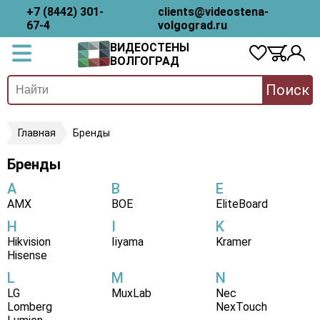
+7 (8442) 301-
clients@videostena-
67-4
volgograd.ru
ВИДЕОСТЕНЫ
ВОЛГОГРАД
Поиск
Главная
Бренды
Бренды
A
B
E
AMX
BOE
EliteBoard
H
I
K
Hikvision
Iiyama
Kramer
Hisense
L
M
N
LG
MuxLab
Nec
Lomberg
NexTouch