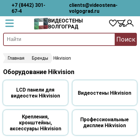
+7 (8442) 301-
clients@videostena-
67-4
volgograd.ru
ВИДЕОСТЕНЫ
ВОЛГОГРАД
Поиск
Главная
Бренды
Hikvision
Оборудование Hikvision
LCD панели для
Видеостены Hikvision
видеостен Hikvision
Крепления,
Профессиональные
кронштейны,
дисплеи Hikvision
аксессуары Hikvision