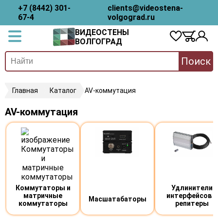
+7 (8442) 301-
clients@videostena-
67-4
volgograd.ru
ВИДЕОСТЕНЫ
ВОЛГОГРАД
Поиск
Главная
Каталог
AV-коммутация
AV-коммутация
Коммутаторы и
Удлинители
матричные
интерфейсов и
Масшатабаторы
коммутаторы
репитеры