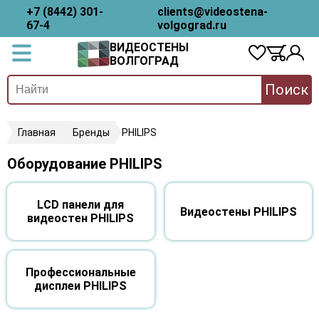
+7 (8442) 301-
clients@videostena-
67-4
volgograd.ru
ВИДЕОСТЕНЫ
ВОЛГОГРАД
Поиск
Главная
Бренды
PHILIPS
Оборудование PHILIPS
LCD панели для
Видеостены PHILIPS
видеостен PHILIPS
Профессиональные
дисплеи PHILIPS