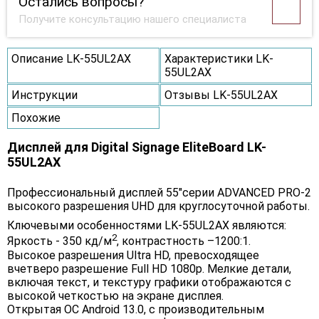
Остались вопросы?
Получите консультацию нашего специалиста
Описание LK-55UL2AX
Характеристики LK-
55UL2AX
Инструкции
Отзывы LK-55UL2AX
Похожие
Дисплей для Digital Signage EliteBoard LK-
55UL2AX
Профессиональный дисплей 55"серии ADVANCED PRO-2
высокого разрешения UHD для круглосуточной работы.
Ключевыми особенностями LK-55UL2AX являются:
2
Яркость - 350 кд/м
, контрастность –1200:1.
Высокое разрешения Ultra HD, превосходящее
вчетверо разрешение Full HD 1080p. Мелкие детали,
включая текст, и текстуру графики отображаются с
высокой четкостью на экране дисплея.
Открытая ОС Android 13.0, c производительным