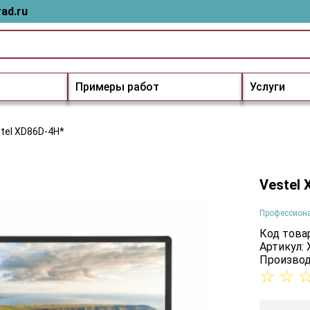
ad.ru
Примеры работ
Услуги
tel XD86D-4H*
Vestel
Профессион
Код товар
Артикул:
Производ
☆
☆