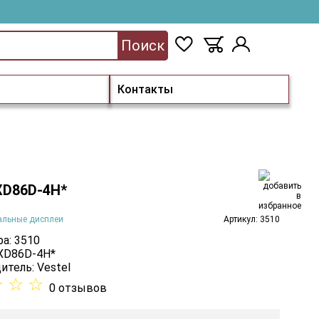
Поиск
Контакты
 XD86D-4H*
альные дисплеи
Артикул: 3510
а: 3510
 XD86D-4H*
итель:
Vestel
☆
☆
☆
0 отзывов