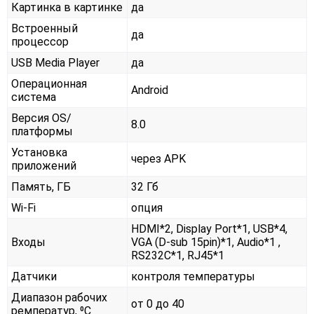
Картинка в картинке
да
Встроенный
да
процессор
USB Media Player
да
Операционная
Android
система
Версия OS/
8.0
платформы
Установка
через APK
приложений
Память, ГБ
32 Гб
Wi-Fi
опция
HDMI*2, Display Port*1, USB*4,
Входы
VGA (D-sub 15pin)*1, Audio*1 ,
RS232С*1, RJ45*1
Датчики
контроля температуры
Диапазон рабочих
от 0 до 40
ремператур, ⁰С