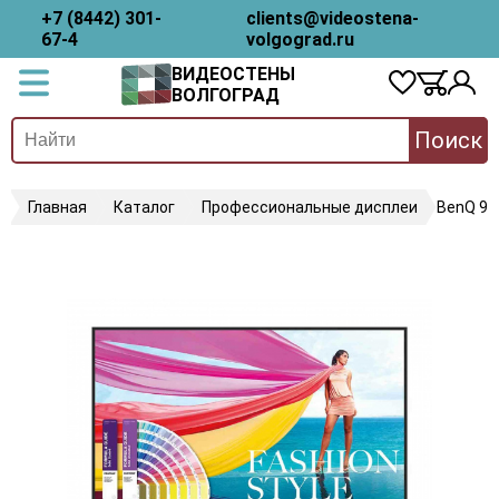
+7 (8442) 301-
clients@videostena-
67-4
volgograd.ru
ВИДЕОСТЕНЫ
ВОЛГОГРАД
Поиск
Главная
Каталог
Профессиональные дисплеи
BenQ 9H