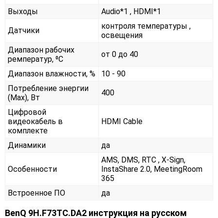
Выходы
Audio*1 , HDMI*1
контроля температуры ,
Датчики
освещения
Диапазон рабочих
от 0 до 40
ремператур, ⁰С
Диапазон влажности, %
10 - 90
Потребление энергии
400
(Max), Вт
Цифровой
видеокабель в
HDMI Cable
комплекте
Динамики
да
AMS, DMS, RTC , X-Sign,
Особенности
InstaShare 2.0, MeetingRoom
365
Встроенное ПО
да
BenQ 9H.F73TC.DA2 инструкция на русском