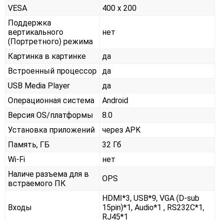
VESA
400 x 200
Поддержка
вертикального
нет
(Портретного) режима
Картинка в картинке
да
Встроенный процессор
да
USB Media Player
да
Операционная система
Android
Версия OS/платформы
8.0
Установка приложений
через APK
Память, ГБ
32 Гб
Wi-Fi
нет
Наличе разъема для в
OPS
встраемого ПК
HDMI*3, USB*9, VGA (D-sub
Входы
15pin)*1, Audio*1 , RS232С*1,
RJ45*1