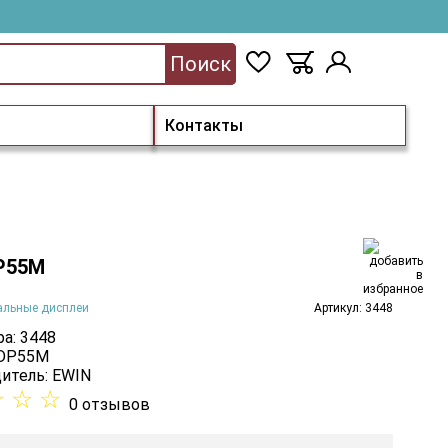
Поиск
Контакты
P55M
альные дисплеи
Артикул: 3448
а: 3448
 DP55M
итель:
EWIN
☆
☆
☆
0 отзывов