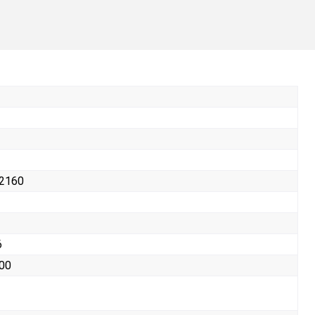
 2160
6
300