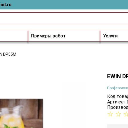
ad.ru
Примеры работ
Услуги
IN DP55M
EWIN D
Профессион
Код товар
Артикул:
Производ
☆
☆