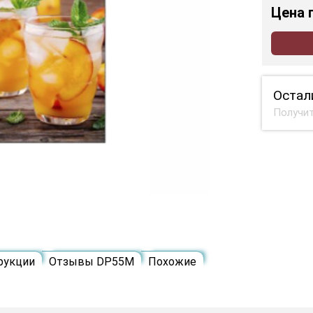
Цена
Остал
Получит
рукции
Отзывы DP55M
Похожие