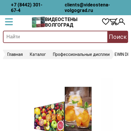
+7 (8442) 301-
clients@videostena-
67-4
volgograd.ru
ВИДЕОСТЕНЫ
ВОЛГОГРАД
Поиск
Главная
Каталог
Профессиональные дисплеи
EWIN D