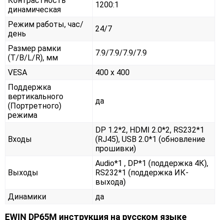
Контрастность
1200:1
динамическая
Режим работы, час/
24/7
день
Размер рамки
7.9/7.9/7.9/7.9
(T/B/L/R), мм
VESA
400 x 400
Поддержка
вертикального
да
(Портретного)
режима
DP 1.2*2, HDMI 2.0*2, RS232*1
Входы
(RJ45), USB 2.0*1 (обновление
прошивки)
Audio*1 , DP*1 (поддержка 4К),
Выходы
RS232*1 (поддержка ИК-
выхода)
Динамики
да
EWIN DP65M инструкция на русском языке