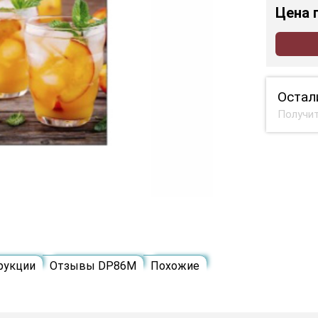
Цена
Остал
Получит
рукции
Отзывы DP86M
Похожие