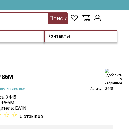
Поиск
Контакты
P86M
альные дисплеи
Артикул: 3445
а: 3445
 DP86M
итель:
EWIN
☆
☆
☆
0 отзывов