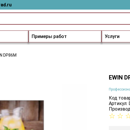
ad.ru
Примеры работ
Услуги
IN DP86M
EWIN D
Профессион
Код товар
Артикул:
Производ
☆
☆