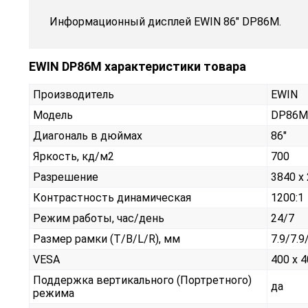
Информационный дисплей EWIN 86" DP86M.
EWIN DP86M характеристики товара
Производитель
EWIN
Модель
DP86M
Диагональ в дюймах
86"
Яркость, кд/м2
700
Разрешение
3840 x
Контрастность динамическая
1200:1
Режим работы, час/день
24/7
Размер рамки (T/B/L/R), мм
7.9/7.9
VESA
400 x 
Поддержка вертикального (Портретного)
да
режима