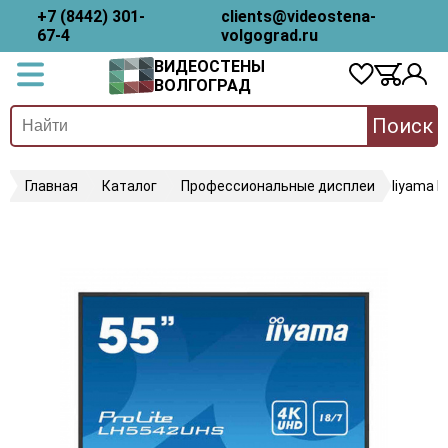
+7 (8442) 301-
clients@videostena-
67-4
volgograd.ru
ВИДЕОСТЕНЫ
ВОЛГОГРАД
Поиск
Главная
Каталог
Профессиональные дисплеи
Iiyama 