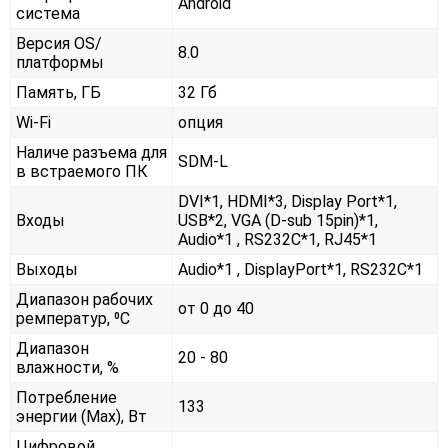
Android
система
Версия OS/
8.0
платформы
Память, ГБ
32 Гб
Wi-Fi
опция
Наличе разъема для
SDM-L
в встраемого ПК
DVI*1, HDMI*3, Display Port*1,
Входы
USB*2, VGA (D-sub 15pin)*1,
Audio*1 , RS232С*1, RJ45*1
Выходы
Audio*1 , DisplayPort*1, RS232С*1
Диапазон рабочих
от 0 до 40
ремператур, ⁰С
Диапазон
20 - 80
влажности, %
Потребление
133
энергии (Max), Вт
Цифровой