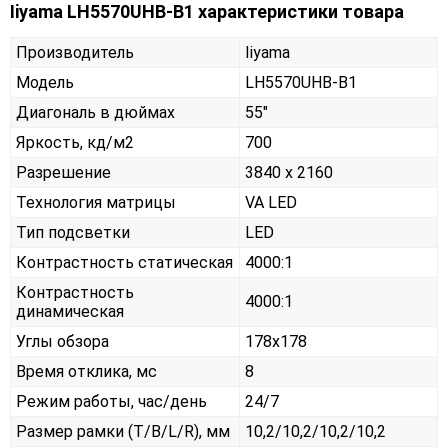
Iiyama LH5570UHB-B1 характеристики товара
Производитель
Iiyama
Модель
LH5570UHB-B1
Диагональ в дюймах
55"
Яркость, кд/м2
700
Разрешение
3840 x 2160
Технология матрицы
VA LED
Тип подсветки
LED
Контрастность статическая
4000:1
Контрастность
4000:1
динамическая
Углы обзора
178x178
Время отклика, мс
8
Режим работы, час/день
24/7
Размер рамки (T/B/L/R), мм
10,2/10,2/10,2/10,2