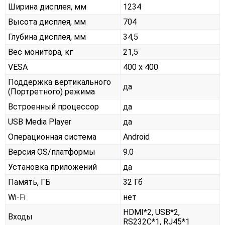
Ширина дисплея, мм
1234
Высота дисплея, мм
704
Глубина дисплея, мм
34,5
Вес монитора, кг
21,5
VESA
400 x 400
Поддержка вертикального
да
(Портретного) режима
Встроенный процессор
да
USB Media Player
да
Операционная система
Android
Версия OS/платформы
9.0
Установка приложений
да
Память, ГБ
32 Гб
Wi-Fi
нет
HDMI*2, USB*2,
Входы
RS232С*1, RJ45*1