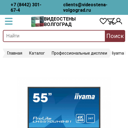
+7 (8442) 301-
clients@videostena-
67-4
volgograd.ru
ВИДЕОСТЕНЫ
ВОЛГОГРАД
Поиск
Главная
Каталог
Профессиональные дисплеи
Iiyama 