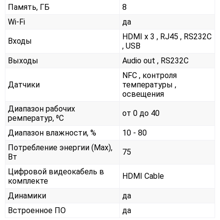
Память, ГБ
8
Wi-Fi
да
HDMI x 3 , RJ45 , RS232С
Входы
, USB
Выходы
Audio out , RS232С
NFC , контроля
Датчики
температуры ,
освещения
Диапазон рабочих
от 0 до 40
ремператур, ⁰С
Диапазон влажности, %
10 - 80
Потребление энергии (Max),
75
Вт
Цифровой видеокабель в
HDMI Cable
комплекте
Динамики
да
Встроенное ПО
да