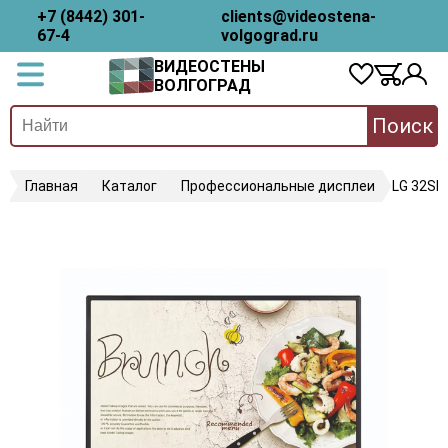
+7 (8442) 301-
clients@videostena-
67-4
volgograd.ru
ВИДЕОСТЕНЫ
ВОЛГОГРАД
Поиск
Главная
Каталог
Профессиональные дисплеи
LG 32SM