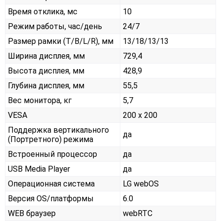
Время отклика, мс
10
Режим работы, час/день
24/7
Размер рамки (T/B/L/R), мм
13/18/13/13
Ширина дисплея, мм
729,4
Высота дисплея, мм
428,9
Глубина дисплея, мм
55,5
Вес монитора, кг
5,7
VESA
200 x 200
Поддержка вертикального
да
(Портретного) режима
Встроенный процессор
да
USB Media Player
да
Операционная система
LG webOS
Версия OS/платформы
6.0
WEB браузер
webRTC