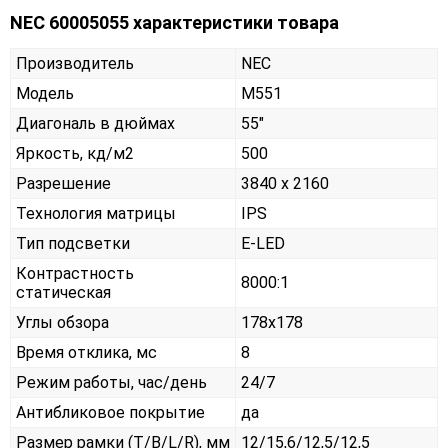
NEC 60005055 характеристики товара
Производитель
NEC
Модель
M551
Диагональ в дюймах
55"
Яркость, кд/м2
500
Разрешение
3840 x 2160
Технология матрицы
IPS
Тип подсветки
E-LED
Контрастность
8000:1
статическая
Углы обзора
178x178
Время отклика, мс
8
Режим работы, час/день
24/7
Антибликовое покрытие
да
Размер рамки (T/B/L/R), мм
12/15,6/12,5/12,5