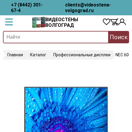
+7 (8442) 301-
clients@videostena-
67-4
volgograd.ru
ВИДЕОСТЕНЫ
ВОЛГОГРАД
Поиск
Главная
Каталог
Профессиональные дисплеи
NEC 600