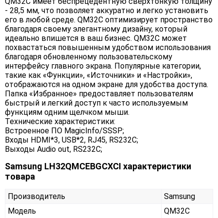
QM32C имеет беспрецедентную сверхтонкую толщину
- 28,5 мм, что позволяет аккуратно и легко установить
его в любой среде. QM32C оптимизирует пространство
благодаря своему элегантному дизайну, который
идеально впишется в ваш бизнес. QM32C может
похвастаться повышенным удобством использования
благодаря обновленному пользовательскому
интерфейсу главного экрана. Популярные категории,
такие как «Функции», «Источники» и «Настройки»,
отображаются на одном экране для удобства доступа.
Папка «Избранное» предоставляет пользователям
быстрый и легкий доступ к часто используемым
функциям одним щелчком мыши.
Технические характеристики:
Встроенное ПО MagicInfo/SSSP;
Входы HDMI*3, USB*2, RJ45, RS232С;
Выходы Audio out, RS232С;
Samsung LH32QMCEBGCXCI характеристики
товара
Производитель
Samsung
Модель
QM32C