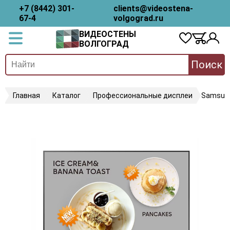
+7 (8442) 301-
clients@videostena-
67-4
volgograd.ru
ВИДЕОСТЕНЫ
ВОЛГОГРАД
Поиск
Главная
Каталог
Профессиональные дисплеи
Samsun