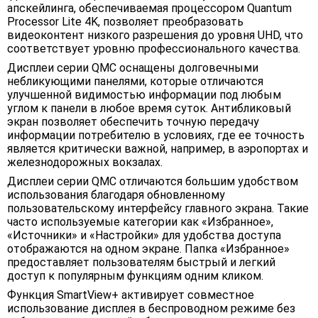
апскейлинга, обеспечиваемая процессором Quantum
Processor Lite 4K, позволяет преобразовать
видеоконтент низкого разрешения до уровня UHD, что
соответствует уровню профессионального качества.
Дисплеи серии QMC оснащены долговечными
небликующими панелями, которые отличаются
улучшенной видимостью информации под любым
углом к панели в любое время суток. Антибликовый
экран позволяет обеспечить точную передачу
информации потребителю в условиях, где ее точность
является критически важной, например, в аэропортах и
железнодорожных вокзалах.
Дисплеи серии QMC отличаются большим удобством
использования благодаря обновленному
пользовательскому интерфейсу главного экрана. Такие
часто используемые категории как «Избранное»,
«Источники» и «Настройки» для удобства доступа
отображаются на одном экране. Папка «Избранное»
предоставляет пользователям быстрый и легкий
доступ к популярным функциям одним кликом.
Функция SmartView+ активирует совместное
использование дисплея в беспроводном режиме без