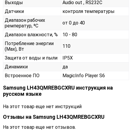
Выходы
Audio out , RS232С
Датчики
контроля температуры
Диапазон рабочих
от 0 до 40
ремператур, ⁰С
Диапазон влажности, %
10 - 80
Потребление энергии
110
(Max), Вт
Защита от воды и пыли
IP5X
Динамики
да
Встроенное ПО
MagicInfo Player S6
Samsung LH43QMREBGCXRU инструкция на
русском языке
На этот товар еще нет инструкций
Отзывы на
Samsung LH43QMREBGCXRU
На этот товар еще нет отзывов.