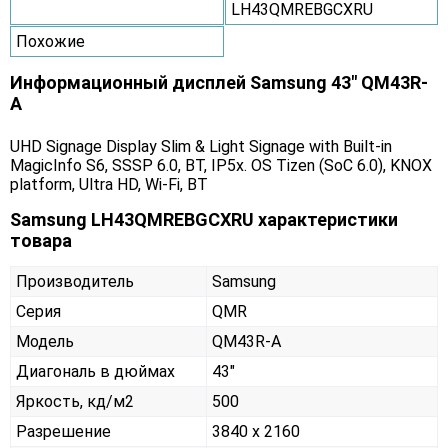
LH43QMREBGCXRU
Похожие
Информационный дисплей Samsung 43" QM43R-
A
UHD Signage Display Slim & Light Signage with Built-in
MagicInfo S6, SSSP 6.0, BT, IP5x. OS Tizen (SoC 6.0), KNOX
platform, Ultra HD, Wi-Fi, BT
Samsung LH43QMREBGCXRU характеристики
товара
Производитель
Samsung
Серия
QMR
Модель
QM43R-A
Диагональ в дюймах
43"
Яркость, кд/м2
500
Разрешение
3840 x 2160