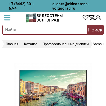
+7 (8442) 301-
clients@videostena-
67-4
volgograd.ru
ВИДЕОСТЕНЫ
ВОЛГОГРАД
Поиск
Главная
Каталог
Профессиональные дисплеи
Samsun