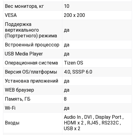
Вес монитора, кг
10
VESA
200 x 200
Поддержка
вертикального
да
(Портретного) режима
Встроенный процессор
да
USB Media Player
да
Операционная система
Tizen OS
Версия OS/платформы
4.0, SSSP 6.0
Установка приложений
да
WEB браузер
да
Память, ГБ
8
Wi-Fi
да
Audio In , DVI , Display Port ,
Входы
HDMI x 2 , RJ45 , RS232С ,
USB x 2