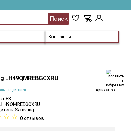
Поиск
Контакты
ng LH49QMREBGCXRU
альные дисплеи
Артикул: 83
а: 83
: LH49QMREBGCXRU
итель:
Samsung
☆
☆
☆
0 отзывов