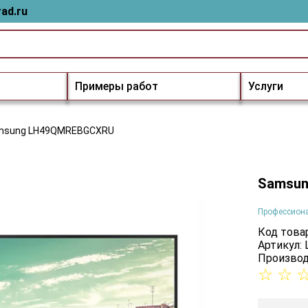
ad.ru
Примеры работ
Услуги
msung LH49QMREBGCXRU
Samsu
Профессион
Код товар
Артикул
Производ
☆
☆