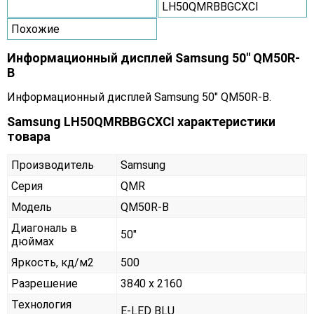
LH50QMRBBGCXCI
Похожие
Информационный дисплей Samsung 50" QM50R-
B
Информационный дисплей Samsung 50" QM50R-B.
Samsung LH50QMRBBGCXCI характеристики
товара
Производитель
Samsung
Серия
QMR
Модель
QM50R-B
Диагональ в
50"
дюймах
Яркость, кд/м2
500
Разрешение
3840 x 2160
Технология
E-LED BLU