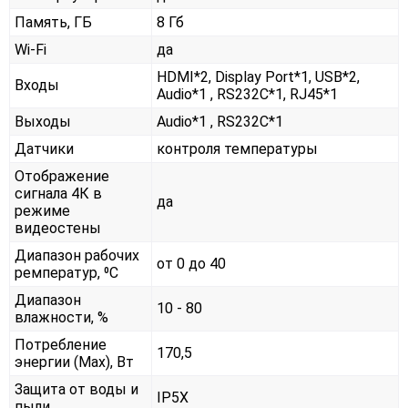
Память, ГБ
8 Гб
Wi-Fi
да
HDMI*2, Display Port*1, USB*2,
Входы
Audio*1 , RS232С*1, RJ45*1
Выходы
Audio*1 , RS232С*1
Датчики
контроля температуры
Отображение
сигнала 4К в
да
режиме
видеостены
Диапазон рабочих
от 0 до 40
ремператур, ⁰С
Диапазон
10 - 80
влажности, %
Потребление
170,5
энергии (Max), Вт
Защита от воды и
IP5X
пыли