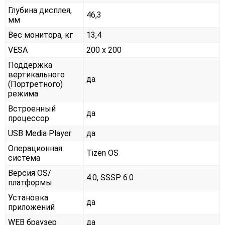
Глубина дисплея,
46,3
мм
Вес монитора, кг
13,4
VESA
200 x 200
Поддержка
вертикального
да
(Портретного)
режима
Встроенный
да
процессор
USB Media Player
да
Операционная
Tizen OS
система
Версия OS/
4.0, SSSP 6.0
платформы
Установка
да
приложений
WEB браузер
да