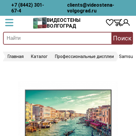
+7 (8442) 301-
clients@videostena-
67-4
volgograd.ru
ВИДЕОСТЕНЫ
ВОЛГОГРАД
Поиск
Главная
Каталог
Профессиональные дисплеи
Samsun