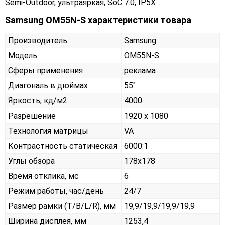
Semi-Outdoor, ультраяркая, SoC 7.0, IP5X
Samsung OM55N-S характеристики товара
Производитель
Samsung
Модель
OM55N-S
Сферы применения
реклама
Диагональ в дюймах
55"
Яркость, кд/м2
4000
Разрешение
1920 x 1080
Технология матрицы
VA
Контрастность статическая
6000:1
Углы обзора
178x178
Время отклика, мс
6
Режим работы, час/день
24/7
Размер рамки (T/B/L/R), мм
19,9/19,9/19,9/19,9
Ширина дисплея, мм
1253,4