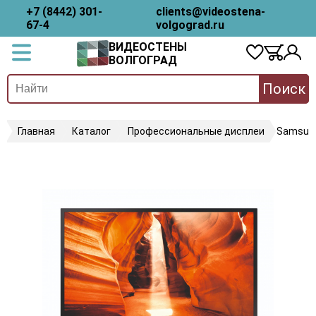
+7 (8442) 301-
clients@videostena-
67-4
volgograd.ru
ВИДЕОСТЕНЫ
ВОЛГОГРАД
Поиск
Главная
Каталог
Профессиональные дисплеи
Samsun