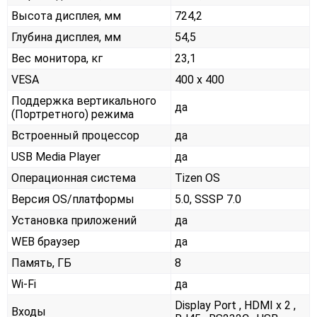
Высота дисплея, мм
724,2
Глубина дисплея, мм
54,5
Вес монитора, кг
23,1
VESA
400 x 400
Поддержка вертикального
да
(Портретного) режима
Встроенный процессор
да
USB Media Player
да
Операционная система
Tizen OS
Версия OS/платформы
5.0, SSSP 7.0
Установка приложений
да
WEB браузер
да
Память, ГБ
8
Wi-Fi
да
Display Port , HDMI x 2 ,
Входы