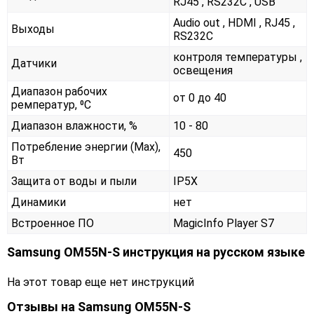
RJ45 , RS232С , USB
Audio out , HDMI , RJ45 ,
Выходы
RS232С
контроля температуры ,
Датчики
освещения
Диапазон рабочих
от 0 до 40
ремператур, ⁰С
Диапазон влажности, %
10 - 80
Потребление энергии (Max),
450
Вт
Защита от воды и пыли
IP5X
Динамики
нет
Встроенное ПО
MagicInfo Player S7
Samsung OM55N-S инструкция на русском языке
На этот товар еще нет инструкций
Отзывы на
Samsung OM55N-S