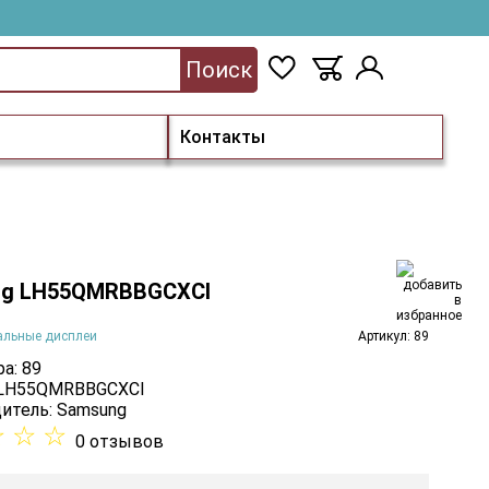
Поиск
Контакты
g LH55QMRBBGCXCI
альные дисплеи
Артикул: 89
а: 89
 LH55QMRBBGCXCI
итель:
Samsung
☆
☆
☆
0 отзывов