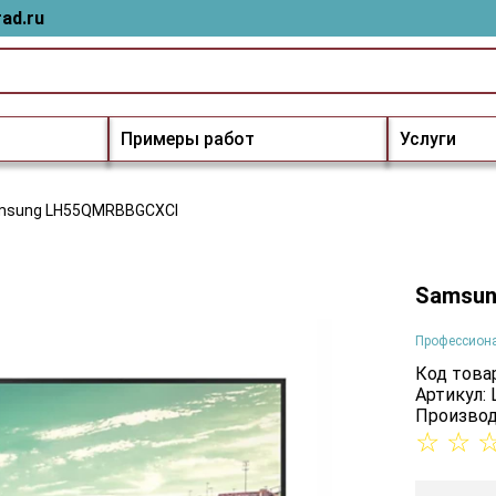
ad.ru
Примеры работ
Услуги
msung LH55QMRBBGCXCI
Samsun
Профессион
Код товар
Артикул:
Производ
☆
☆