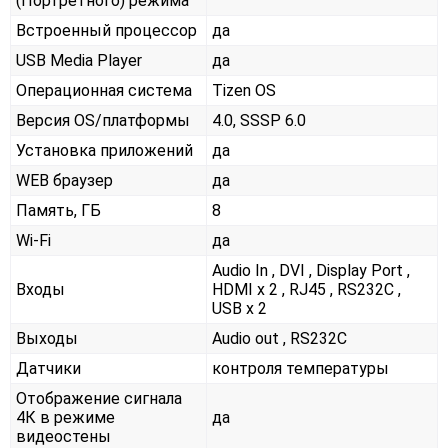
(Портретного) режима
Встроенный процессор
да
USB Media Player
да
Операционная система
Tizen OS
Версия OS/платформы
4.0, SSSP 6.0
Установка приложений
да
WEB браузер
да
Память, ГБ
8
Wi-Fi
да
Audio In , DVI , Display Port ,
Входы
HDMI x 2 , RJ45 , RS232С ,
USB x 2
Выходы
Audio out , RS232С
Датчики
контроля температуры
Отображение сигнала
4К в режиме
да
видеостены