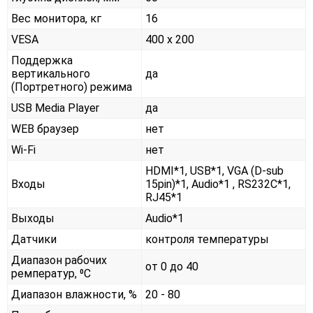
Вес монитора, кг
16
VESA
400 x 200
Поддержка
вертикального
да
(Портретного) режима
USB Media Player
да
WEB браузер
нет
Wi-Fi
нет
HDMI*1, USB*1, VGA (D-sub
Входы
15pin)*1, Audio*1 , RS232С*1,
RJ45*1
Выходы
Audio*1
Датчики
контроля температуры
Диапазон рабочих
от 0 до 40
ремператур, ⁰С
Диапазон влажности, %
20 - 80