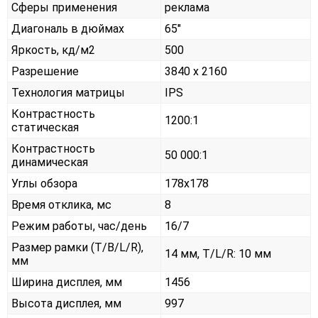
Сферы применения
реклама
Диагональ в дюймах
65"
Яркость, кд/м2
500
Разрешение
3840 x 2160
Технология матрицы
IPS
Контрастность
1200:1
статическая
Контрастность
50 000:1
динамическая
Углы обзора
178x178
Время отклика, мс
8
Режим работы, час/день
16/7
Размер рамки (T/B/L/R),
14 мм, T/L/R: 10 мм
мм
Ширина дисплея, мм
1456
Высота дисплея, мм
997