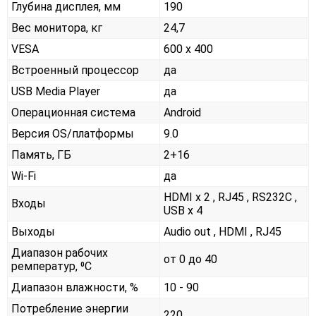
Глубина дисплея, мм
190
Вес монитора, кг
24,7
VESA
600 x 400
Встроенный процессор
да
USB Media Player
да
Операционная система
Android
Версия OS/платформы
9.0
Память, ГБ
2+16
Wi-Fi
да
HDMI x 2 , RJ45 , RS232С ,
Входы
USB x 4
Выходы
Audio out , HDMI , RJ45
Диапазон рабочих
от 0 до 40
ремператур, ⁰С
Диапазон влажности, %
10 - 90
Потребление энергии
220