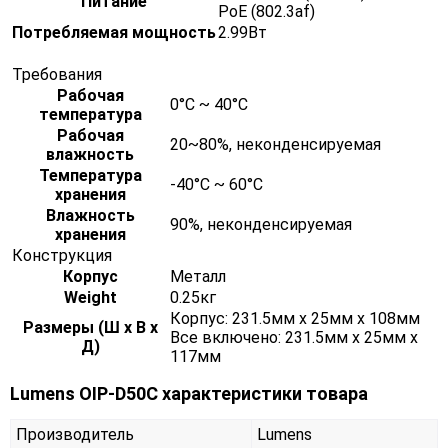
Питание
PoE (802.3af)
Потребляемая мощность
2.99Вт
Требования
Рабочая
0°C ~ 40°C
температура
Рабочая
20~80%, неконденсируемая
влажность
Температура
-40°C ~ 60°C
хранения
Влажность
90%, неконденсируемая
хранения
Конструкция
Корпус
Металл
Weight
0.25кг
Корпус: 231.5мм x 25мм x 108мм
Размеры (Ш х В х
Все включено: 231.5мм x 25мм x
Д)
117мм
Lumens OIP-D50C характеристики товара
Производитель
Lumens