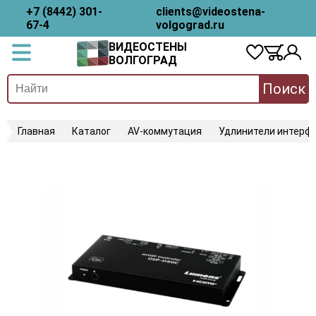
+7 (8442) 301-
clients@videostena-
67-4
volgograd.ru
ВИДЕОСТЕНЫ
ВОЛГОГРАД
Поиск
Главная
Каталог
AV-коммутация
Удлинители интерфе