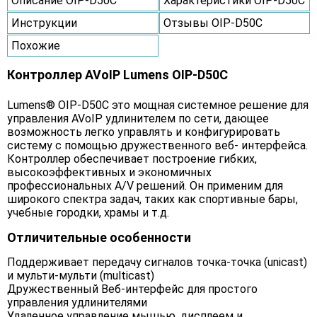
Описание OIP-D50C
Характеристики OIP-D50C
Инструкции
Отзывы OIP-D50C
Похожие
Контроллер AVoIP Lumens OIP-D50C
Lumens® OIP-D50C это мощная системное решение для
управления AVoIP удлинителем по сети, дающее
возможность легко управлять и конфигурировать
систему с помощью дружественного веб- интерфейса.
Контроллер обеспечивает построение гибких,
высокоэффективных и экономичных
профессиональных A/V решений. Он применим для
широкого спектра задач, таких как спортивные бары,
учебные городки, храмы и т.д.
Отличительные особенности
Поддерживает передачу сигналов точка-точка (unicast)
и мульти-мульти (multicast)
Дружественный Веб-интерфейс для простого
управления удлинителями
Удаленное управление мышью, дисплеем и