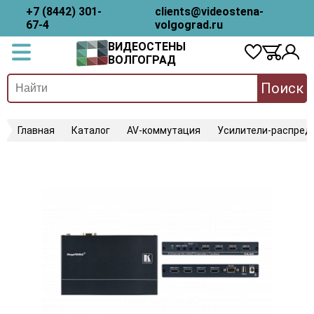
+7 (8442) 301-
clients@videostena-
67-4
volgograd.ru
ВИДЕОСТЕНЫ
ВОЛГОГРАД
Поиск
Главная
Каталог
AV-коммутация
Усилители-распред