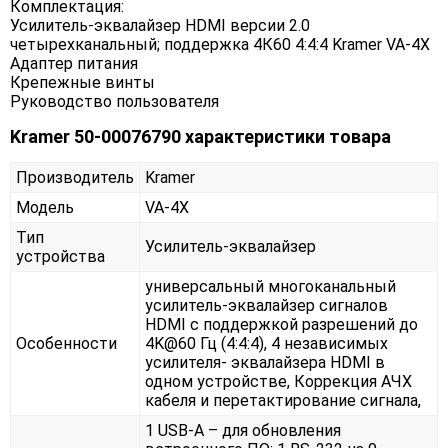
Комплектация:
Усилитель-эквалайзер HDMI версии 2.0
четырехканальный; поддержка 4К60 4:4:4 Kramer VA-4X
Адаптер питания
Крепежные винты
Руководство пользователя
Kramer 50-00076790 характеристики товара
Производитель
Kramer
Модель
VA-4X
Тип
Усилитель-эквалайзер
устройства
универсальный многоканальный
усилитель-эквалайзер сигналов
HDMI c поддержкой разрешений до
Особенности
4K@60 Гц (4:4:4), 4 независимых
усилителя- эквалайзера HDMI в
одном устройстве, Коррекция АЧХ
кабеля и перетактирование сигнала,
1 USB-A – для обновления