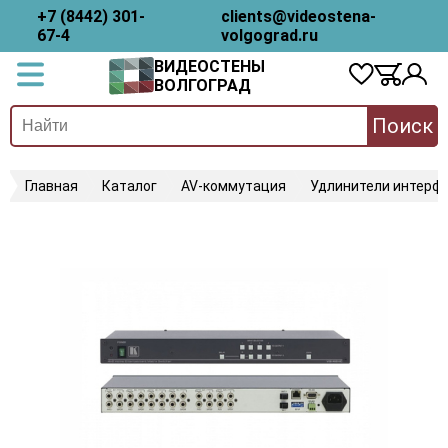
+7 (8442) 301-
clients@videostena-
67-4
volgograd.ru
ВИДЕОСТЕНЫ
ВОЛГОГРАД
Поиск
Главная
Каталог
AV-коммутация
Удлинители интерфе