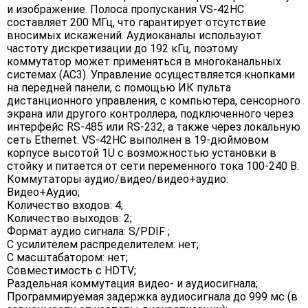
и изображение. Полоса пропускания VS-42HC
составляет 200 МГц, что гарантирует отсутствие
вносимых искажений. Аудиоканалы используют
частоту дискретизации до 192 кГц, поэтому
коммутатор может применяться в многоканальных
системах (AC3). Управление осуществляется кнопками
на передней панели, с помощью ИК пульта
дистанционного управления, с компьютера, сенсорного
экрана или другого контроллера, подключенного через
интерфейс RS-485 или RS-232, а также через локальную
сеть Ethernet. VS-42HC выполнен в 19-дюймовом
корпусе высотой 1U с возможностью установки в
стойку и питается от сети переменного тока 100-240 В.
Коммутаторы аудио/видео/видео+аудио:
Видео+Аудио;
Количество входов: 4;
Количество выходов: 2;
Формат аудио сигнала: S/PDIF ;
С усилителем распределителем: нет;
С масштабатором: нет;
Совместимость с HDTV;
Раздельная коммутация видео- и аудиосигнала;
Программируемая задержка аудиосигнала до 999 мс (в