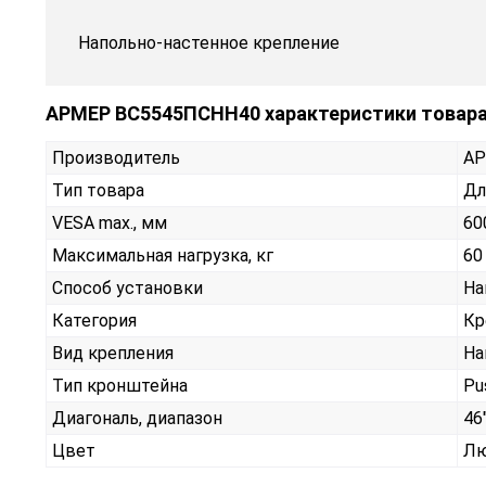
Напольно-настенное крепление
АРМЕР ВС5545ПСНН40 характеристики товар
Производитель
А
Тип товара
Дл
VESA max., мм
60
Максимальная нагрузка, кг
60
Способ установки
На
Категория
Кр
Вид крепления
На
Тип кронштейна
Pu
Диагональ, диапазон
46"
Цвет
Лю