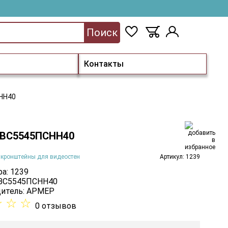
Поиск
Контакты
НН40
 ВС5545ПСНН40
 кронштейны для видеостен
Артикул: 1239
а: 1239
 ВС5545ПСНН40
итель:
АРМЕР
☆
☆
☆
0 отзывов