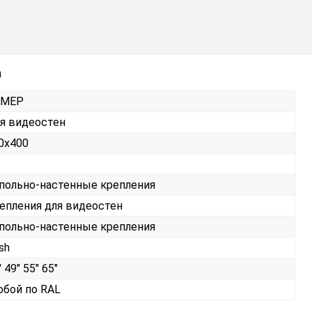
а
РМЕР
я видеостен
0х400
польно-настенные крепления
епления для видеостен
польно-настенные крепления
sh
 49" 55" 65"
бой по RAL