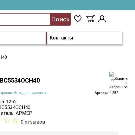
Поиск
Контакты
Н40
ВС5534ОСН40
 кронштейны для видеостен
Артикул: 1252
а: 1252
 ВС5534ОСН40
итель:
АРМЕР
☆
☆
☆
0 отзывов