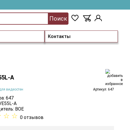
Поиск
Контакты
55L-A
для видеостен
Артикул: 647
а: 647
 VE55L-A
итель:
BOE
☆
☆
☆
0 отзывов