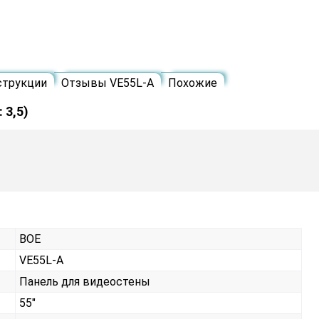
струкции
Отзывы VE55L-A
Похожие
 3,5)
BOE
VE55L-A
Панель для видеостены
55"