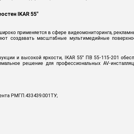
остен IKAR 55"
 широко применяется в сфере видеомониторинга, реклам
ляют создавать масштабные мультимедийные поверхнос
укции и высокой яркости, IKAR 55" ПВ 55-115-201 обес
мальное решение для профессиональных AV-инсталляци
ента РМГП.433439.001ТУ;