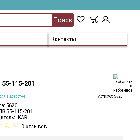
Поиск
Контакты
 55-115-201
для видеостен
Артикул: 5620
а: 5620
 ПВ 55-115-201
итель:
IKAR
☆
☆
☆
0 отзывов