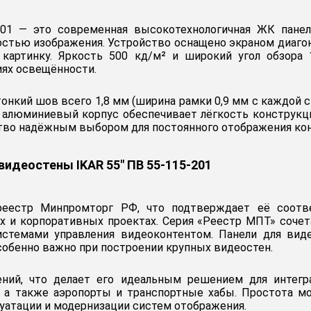
201 — это современная высокотехнологичная ЖК панель
остью изображения. Устройство оснащено экраном диагон
артинку. Яркость 500 кд/м² и широкий угол обзора 1
иях освещённости.
онкий шов всего 1,8 мм (ширина рамки 0,9 мм с каждой с
алюминиевый корпус обеспечивает лёгкость конструкции
тво надёжным выбором для постоянного отображения кон
идеостены IKAR 55" ПВ 55-115-201
еестр Минпромторг РФ, что подтверждает её соотв
х и корпоративных проектах. Серия «Реестр МПТ» сочет
стемами управления видеоконтентом. Панели для вид
собенно важно при построении крупных видеостен.
ний, что делает его идеальным решением для интег
 а также аэропорты и транспортные хабы. Простота м
уатации и модернизации систем отображения.