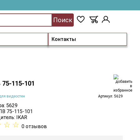
Поиск
Контакты
 75-115-101
для видеостен
Артикул: 5629
а: 5629
 ПВ 75-115-101
итель:
IKAR
☆
☆
☆
0 отзывов