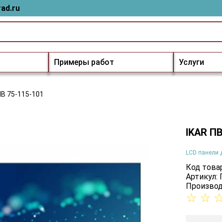
ad.ru
Примеры работ
Услуги
ПВ 75-115-101
IKAR ПВ
LCD панели 
Код товар
Артикул:
Производ
☆
☆