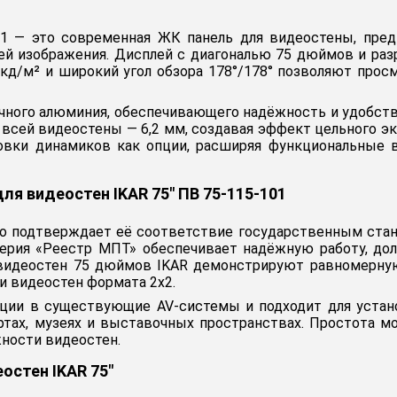
01 — это современная ЖК панель для видеостены, пред
й изображения. Дисплей с диагональю 75 дюймов и разр
 кд/м² и широкий угол обзора 178°/178° позволяют прос
очного алюминия, обеспечивающего надёжность и удобст
а всей видеостены — 6,2 мм, создавая эффект цельного э
овки динамиков как опции, расширяя функциональные 
я видеостен IKAR 75" ПВ 75-115-101
о подтверждает её соответствие государственным стан
Серия «Реестр МПТ» обеспечивает надёжную работу, д
 видеостен 75 дюймов IKAR демонстрируют равномерну
и видеостен формата 2x2.
ации в существующие AV-системы и подходит для устано
ортах, музеях и выставочных пространствах. Простота 
ности видеостен.
остен IKAR 75"