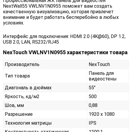
Профессиональная ЖК панель для видеостен
NextWall55 VWLNV1N0955 поможет вам создать
качественную визуализацию, которая привлечет
внимание и будет работать бесперебойно в любых
условиях.
Интерфейс для подключения: HDMI 2.0 (4K@60), DP 1.2,
USB 2.0, LAN, RS232/RJ45
NexTouch VWLNV1N0955 характеристики товара
Производитель
NexTouch
Панель для
Тип товара
видеостены
Диагональ в дюймах
55"
Яркость, кд/м2
500
Шов, мм
0,88
Разрешение
1920 x 1080
Технология матрицы
IPS
Контрастность статическая
1200:1