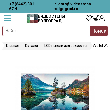
+7 (8442) 301-
clients@videostena-
67-4
volgograd.ru
ВИДЕОСТЕНЫ
ВОЛГОГРАД
Поиск
Главная
Каталог
LCD панели для видеостен
Vestel WU