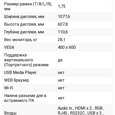
Размер рамки (T/B/L/R),
1,75
мм
Ширина дисплея, мм
1077,6
Высота дисплея, мм
607,8
Глубина дисплея, мм
110,6
Вес монитора, кг
28,1
VESA
400 x 600
Поддержка
вертикального
да
(Портретного) режима
USB Media Player
нет
WEB браузер
нет
Wi-Fi
нет
Наличе разъема для в
нет
встраемого ПК
Audio In , HDMI x 2 , RGB ,
Входы
RJ45 , RS232С , USB x 3 ,