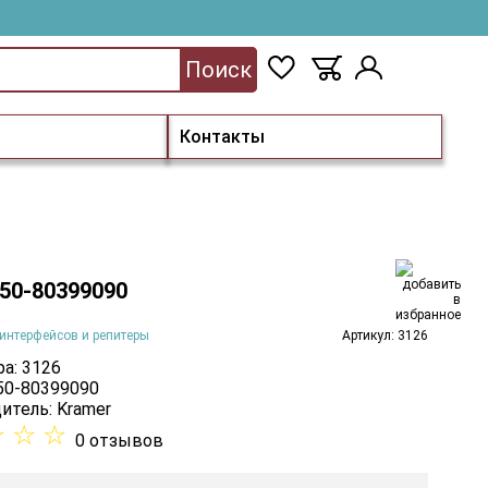
Поиск
Контакты
 50-80399090
интерфейсов и репитеры
Артикул: 3126
а: 3126
 50-80399090
итель:
Kramer
☆
☆
☆
0 отзывов