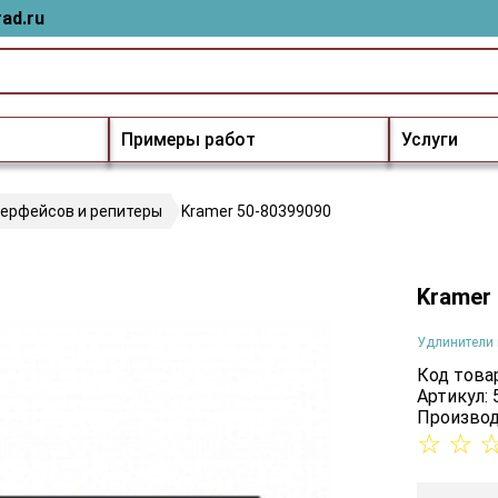
ad.ru
Примеры работ
Услуги
терфейсов и репитеры
Kramer 50-80399090
Kramer
Удлинители 
Код товар
Артикул:
Производ
☆
☆