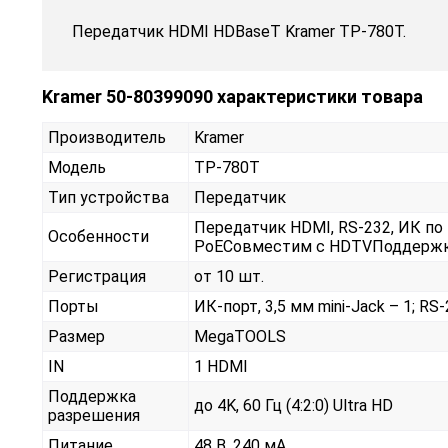
Передатчик HDMI HDBaseT Kramer TP-780T.
Kramer 50-80399090 характеристики товара
Производитель
Kramer
Модель
TP-780T
Тип устройства
Передатчик
Передатчик HDMI, RS-232, ИК по 
Особенности
PoEСовместим с HDTVПоддерж
Регистрация
от 10 шт.
Порты
ИК-порт, 3,5 мм mini-Jack – 1; RS-2
Размер
MegaTOOLS
IN
1 HDMI
Поддержка
до 4K, 60 Гц (4:2:0) Ultra HD
разрешения
Питание
48 В, 240 мА