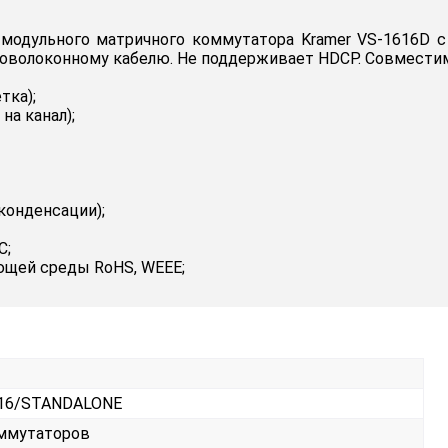
модульного матричного коммутатора Kramer VS-1616D с
оволоконному кабелю. Не поддерживает HDCP. Совместим
тка);
на канал);
конденсации);
C;
ющей среды RoHS, WEEE;
F16/STANDALONE
оммутаторов