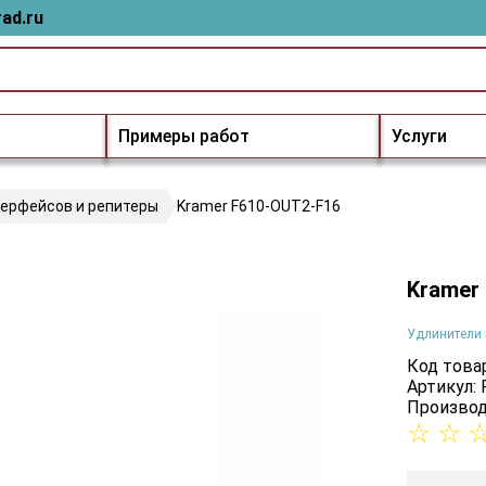
ad.ru
Примеры работ
Услуги
терфейсов и репитеры
Kramer F610-OUT2-F16
Kramer
Удлинители 
Код товар
Артикул:
Производ
☆
☆