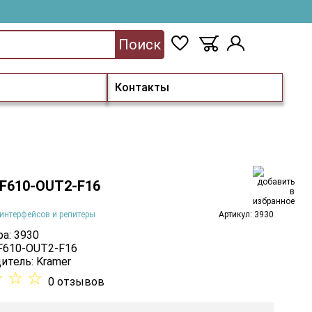
Поиск
Контакты
 F610-OUT2-F16
интерфейсов и репитеры
Артикул: 3930
а: 3930
 F610-OUT2-F16
итель:
Kramer
☆
☆
☆
0 отзывов