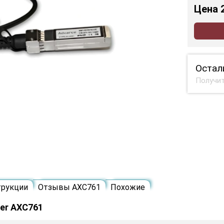
Цена
Остал
Получит
трукции
Отзывы AXC761
Похожие
er AXC761