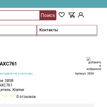
Поиск
Контакты
 AXC761
интерфейсов и репитеры
Артикул: 3858
а: 3858
 AXC761
итель:
Kramer
☆
☆
☆
0 отзывов