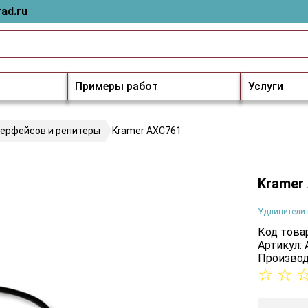
ad.ru
Примеры работ
Услуги
терфейсов и репитеры
Kramer AXC761
Kramer
Удлинители 
Код товар
Артикул:
Производ
☆
☆