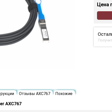
Цена
Остал
Получит
трукции
Отзывы AXC767
Похожие
er AXC767