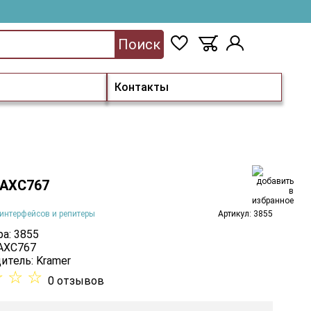
Поиск
Контакты
 AXC767
интерфейсов и репитеры
Артикул: 3855
а: 3855
 AXC767
итель:
Kramer
☆
☆
☆
0 отзывов