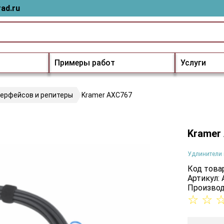
ad.ru
Примеры работ
Услуги
терфейсов и репитеры
Kramer AXC767
Kramer
Удлинители 
Код товар
Артикул:
Производ
☆
☆