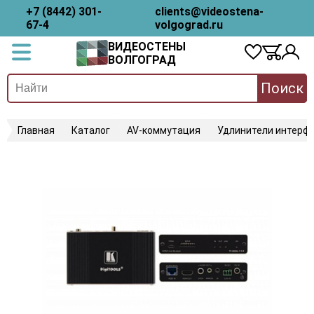
+7 (8442) 301-
clients@videostena-
67-4
volgograd.ru
ВИДЕОСТЕНЫ
ВОЛГОГРАД
Поиск
Главная
Каталог
AV-коммутация
Удлинители интерфе