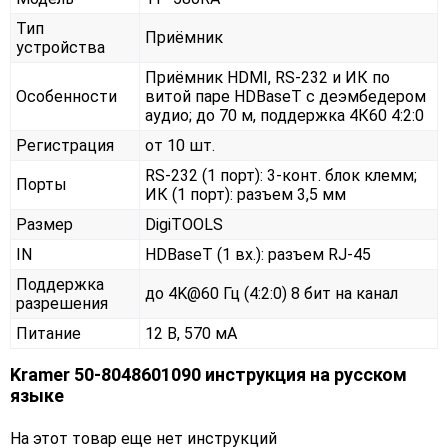
Тип
Приёмник
устройства
Приёмник HDMI, RS-232 и ИК по
Особенности
витой паре HDBaseT с деэмбедером
аудио; до 70 м, поддержка 4К60 4:2:0
Регистрация
от 10 шт.
RS-232 (1 порт): 3-конт. блок клемм;
Порты
ИК (1 порт): разъем 3,5 мм
Размер
DigiTOOLS
IN
HDBaseT (1 вх.): разъем RJ-45
Поддержка
до 4K@60 Гц (4:2:0) 8 бит на канал
разрешения
Питание
12 В, 570 мА
Kramer 50-8048601090 инструкция на русском
языке
На этот товар еще нет инструкций