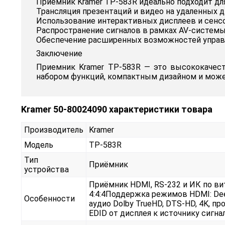
Приемник Kramer TP-583R идеально подходит дл
Трансляция презентаций и видео на удаленных 
Использование интерактивных дисплеев и сенс
Распространение сигналов в рамках AV-систем
Обеспечение расширенных возможностей управл
Заключение
Приемник Kramer TP-583R — это высококачест
набором функций, компактным дизайном и може
Kramer 50-80024090 характеристики товара
Производитель
Kramer
Модель
TP-583R
Тип
Приёмник
устройства
Приёмник HDMI, RS-232 и ИК по ви
4:4:4Поддержка режимов HDMI: Deep 
Особенности
аудио Dolby TrueHD, DTS-HD, 4K, пр
EDID от дисплея к источнику сигна