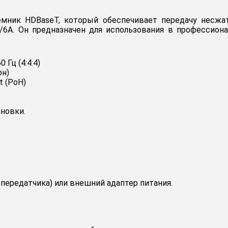
мник HDBaseT, который обеспечивает передачу несжат
6/6A. Он предназначен для использования в профессиона
Гц (4:4:4)
он)
t (PoH)
новки.
передатчика) или внешний адаптер питания.