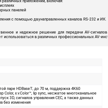
я различных приложений, включая:
дисплеях
орных панелей
ы
ения с помощью двунаправленных каналов RS-232 и ИК.
венное и надежное решение для передачи AV-сигналов
т использоваться в различных профессиональных AV-инст
той паре HDBaseT; до 70 м, поддержка 4К60
Color, x.v.Color™, lip sync, несжатое многоканальное
опуск 3D, сигналов управления CEC, а также данных
ла без изменения