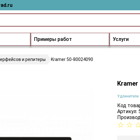
ad.ru
Примеры работ
Услуги
терфейсов и репитеры
Kramer 50-80024090
Kramer
Удлинители 
Код товар
Артикул:
Производ
☆
☆