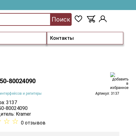
Поиск
Контакты
 50-80024090
интерфейсов и репитеры
Артикул: 3137
а: 3137
 50-80024090
итель:
Kramer
☆
☆
☆
0 отзывов