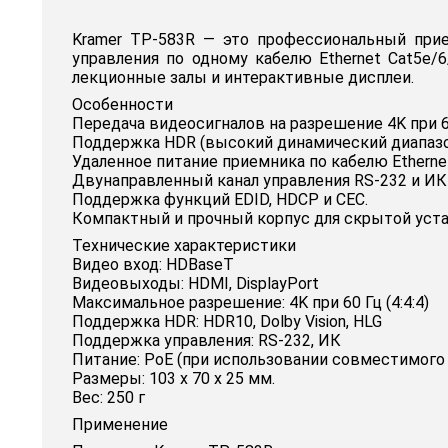
Kramer TP-583R — это профессиональный прие
управления по одному кабелю Ethernet Cat5e/
лекционные залы и интерактивные дисплеи.
Особенности
Передача видеосигналов на разрешение 4K при 60 
Поддержка HDR (высокий динамический диапаз
Удаленное питание приемника по кабелю Etherne
Двунаправленный канал управления RS-232 и ИК
Поддержка функций EDID, HDCP и CEC.
Компактный и прочный корпус для скрытой уста
Технические характеристики
Видео вход: HDBaseT
Видеовыходы: HDMI, DisplayPort
Максимальное разрешение: 4K при 60 Гц (4:4:4)
Поддержка HDR: HDR10, Dolby Vision, HLG
Поддержка управления: RS-232, ИК
Питание: PoE (при использовании совместимого 
Размеры: 103 х 70 х 25 мм.
Вес: 250 г
Применение