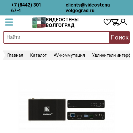
+7 (8442) 301-
clients@videostena-
67-4
volgograd.ru
ВИДЕОСТЕНЫ
ВОЛГОГРАД
Поиск
Главная
Каталог
AV-коммутация
Удлинители интерфе