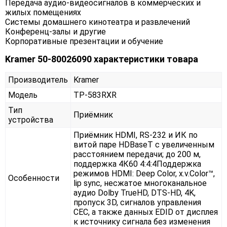
Передача аудио-видеосигналов в коммерческих и
жилых помещениях
Системы домашнего кинотеатра и развлечений
Конференц-залы и другие
Корпоративные презентации и обучение
Kramer 50-80026090 характеристики товара
Производитель
Kramer
Модель
TP-583RXR
Тип
Приёмник
устройства
Приёмник HDMI, RS-232 и ИК по
витой паре HDBaseT с увеличенным
расстоянием передачи; до 200 м,
поддержка 4К60 4:4:4Поддержка
режимов HDMI: Deep Color, x.v.Color™,
Особенности
lip sync, несжатое многоканальное
аудио Dolby TrueHD, DTS-HD, 4K,
пропуск 3D, сигналов управления
CEC, а также данных EDID от дисплея
к источнику сигнала без изменения