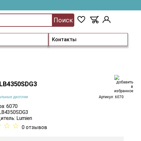
Поиск
Контакты
 LB4350SDG3
альные дисплеи
Артикул: 6070
а: 6070
 LB4350SDG3
итель:
Lumien
☆
☆
☆
0 отзывов