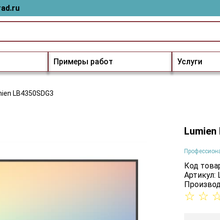
ad.ru
Примеры работ
Услуги
ien LB4350SDG3
Lumien
Профессион
Код товар
Артикул:
Производ
☆
☆