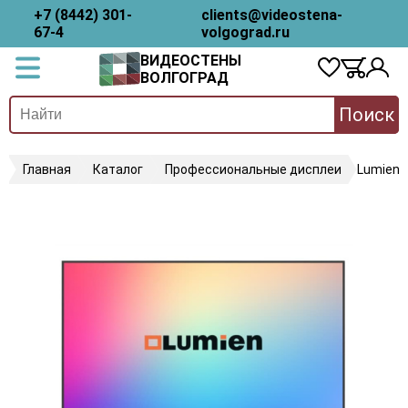
+7 (8442) 301-
clients@videostena-
67-4
volgograd.ru
ВИДЕОСТЕНЫ
ВОЛГОГРАД
Поиск
Главная
Каталог
Профессиональные дисплеи
Lumien 