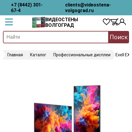
+7 (8442) 301-
clients@videostena-
67-4
volgograd.ru
ВИДЕОСТЕНЫ
ВОЛГОГРАД
Поиск
Главная
Каталог
Профессиональные дисплеи
Exell E