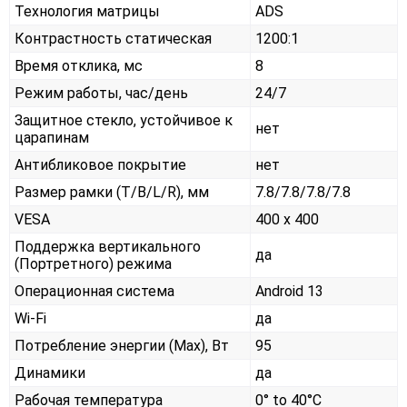
Технология матрицы
ADS
Контрастность статическая
1200:1
Время отклика, мс
8
Режим работы, час/день
24/7
Защитное стекло, устойчивое к
нет
царапинам
Антибликовое покрытие
нет
Размер рамки (T/B/L/R), мм
7.8/7.8/7.8/7.8
VESA
400 x 400
Поддержка вертикального
да
(Портретного) режима
Операционная система
Android 13
Wi-Fi
да
Потребление энергии (Max), Вт
95
Динамики
да
Рабочая температура
0° to 40°C