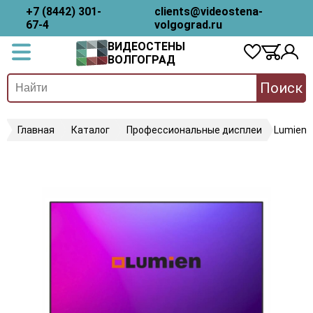
+7 (8442) 301-
clients@videostena-
67-4
volgograd.ru
ВИДЕОСТЕНЫ
ВОЛГОГРАД
Поиск
Главная
Каталог
Профессиональные дисплеи
Lumien 