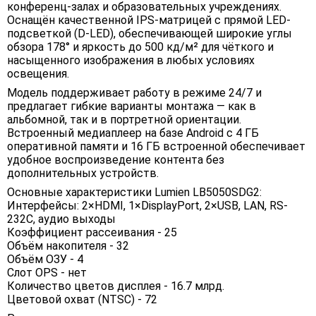
конференц-залах и образовательных учреждениях.
Оснащён качественной IPS-матрицей с прямой LED-
подсветкой (D-LED), обеспечивающей широкие углы
обзора 178° и яркость до 500 кд/м² для чёткого и
насыщенного изображения в любых условиях
освещения.
Модель поддерживает работу в режиме 24/7 и
предлагает гибкие варианты монтажа — как в
альбомной, так и в портретной ориентации.
Встроенный медиаплеер на базе Android с 4 ГБ
оперативной памяти и 16 ГБ встроенной обеспечивает
удобное воспроизведение контента без
дополнительных устройств.
Основные характеристики Lumien LB5050SDG2:
Интерфейсы: 2×HDMI, 1×DisplayPort, 2×USB, LAN, RS-
232C, аудио выходы
Коэффициент рассеивания - 25
Объём накопителя - 32
Объём ОЗУ - 4
Слот OPS - нет
Количество цветов дисплея - 16.7 млрд.
Цветовой охват (NTSC) - 72