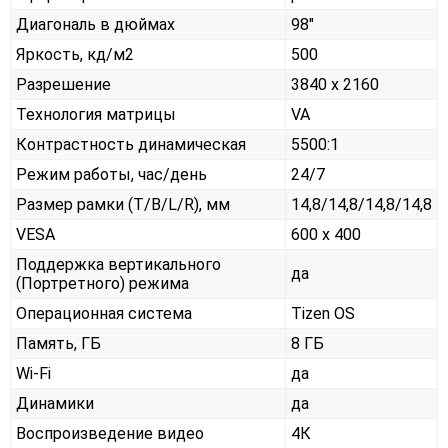
Диагональ в дюймах
98"
Яркость, кд/м2
500
Разрешение
3840 x 2160
Технология матрицы
VA
Контрастность динамическая
5500:1
Режим работы, час/день
24/7
Размер рамки (T/B/L/R), мм
14,8/14,8/14,8/14,8
VESA
600 x 400
Поддержка вертикального
да
(Портретного) режима
Операционная система
Tizen OS
Память, ГБ
8 ГБ
Wi-Fi
да
Динамики
да
Воспроизведение видео
4К