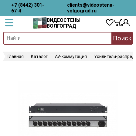
+7 (8442) 301-
clients@videostena-
67-4
volgograd.ru
ВИДЕОСТЕНЫ
ВОЛГОГРАД
Поиск
Главная
Каталог
AV-коммутация
Усилители-распред