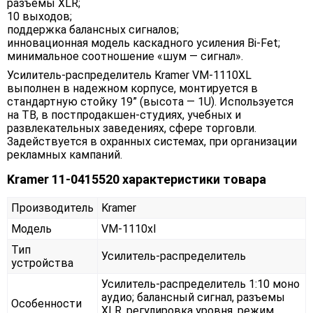
разъемы XLR;
10 выходов;
поддержка балансных сигналов;
инновационная модель каскадного усиления Bi-Fet;
минимальное соотношение «шум — сигнал».
Усилитель-распределитель Kramer VM-1110XL
выполнен в надежном корпусе, монтируется в
стандартную стойку 19” (высота — 1U). Используется
на ТВ, в постпродакшен-студиях, учебных и
развлекательных заведениях, сфере торговли.
Задействуется в охранных системах, при организации
рекламных кампаний.
Kramer 11-0415520 характеристики товара
Производитель
Kramer
Модель
VM-1110xl
Тип
Усилитель-распределитель
устройства
Усилитель-распределитель 1:10 моно
аудио; балансный сигнал, разъемы
Особенности
XLR, регулировка уровня, режим